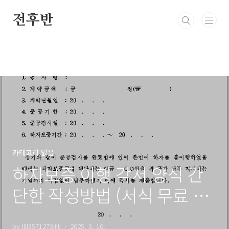
본문 바로가기
전후반
카테고리 없음
하자보증 이행 각서 양식 간
단한 작성방법 (서식 무료 버
전 공유)
by llll3571273IIIII
2025. 3. 10.